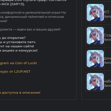
о МСК (GMT+3).
КП
 комфортной и увлекательной игры! На
Авт
ра, динамичный геймплей и отличное
ние!
проекта — ждем вас и ваших друзей!
Cоз
ь до открытия?
Авт
ы и установите патч.
нт на нашем сайте!
 акциях и конкурсах!
дона
Авт
gram на Coin of Luck!
нкурс от L2UP.NET
наб
Авт
 доступна в описании!