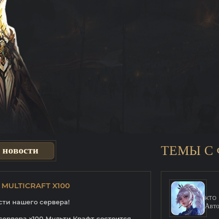
ТЕМЫ С
 новости
MULTICRAFT X100
кто
сти нашего сервера!
Авт
сервера х100 Мульти Крафт состоится